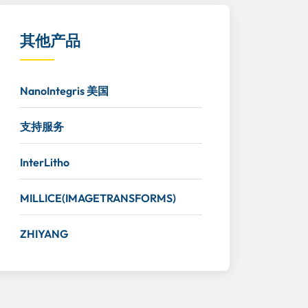
其他产品
NanoIntegris 美国
支持服务
InterLitho
MILLICE(IMAGETRANSFORMS)
ZHIYANG